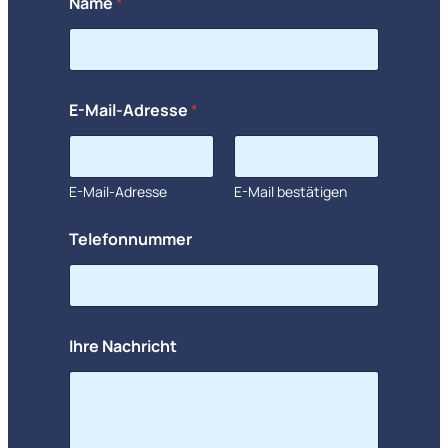
Name
*
z
E-Mail-Adresse
*
u
r
D
a
t
E-Mail-Adresse
E-Mail bestätigen
e
n
Telefonnummer
s
c
h
u
t
z
Ihre Nachricht
e
r
k
l
ä